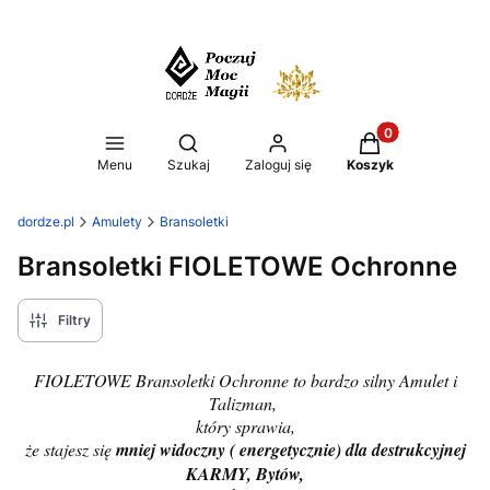
Produkty w koszy
Otwórz wyszukiwarkę
Menu
Szukaj
Zaloguj się
Koszyk
dordze.pl
Amulety
Bransoletki
Bransoletki FIOLETOWE Ochronne
Filtry
FIOLETOWE Bransoletki Ochronne to bardzo silny Amulet i
Talizman,
który sprawia,
że stajesz się
mniej widoczny ( energetycznie) dla destrukcyjnej
KARMY, Bytów,