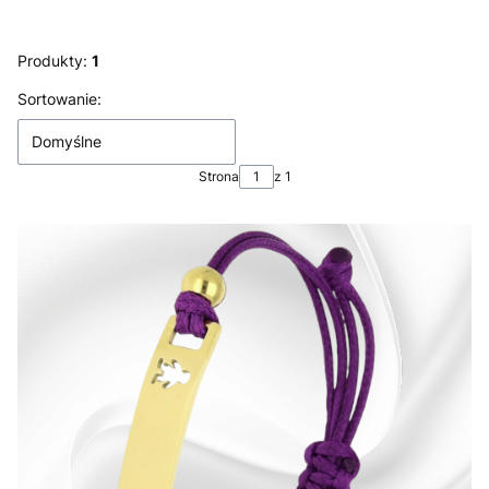
Produkty:
1
Lista produktów
Sortowanie:
Domyślne
Strona
z 1