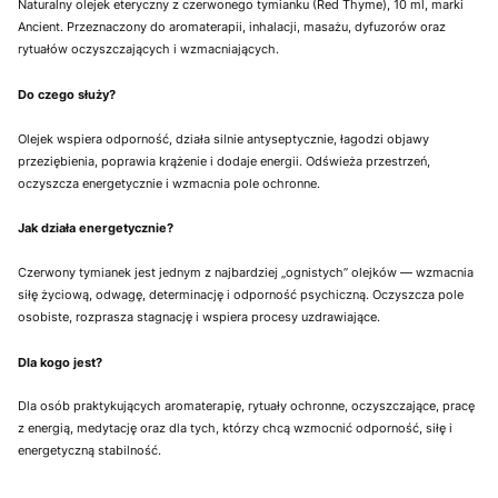
Naturalny olejek eteryczny z czerwonego tymianku (Red Thyme), 10 ml, marki
Ancient. Przeznaczony do aromaterapii, inhalacji, masażu, dyfuzorów oraz
rytuałów oczyszczających i wzmacniających.
Do czego służy?
Olejek wspiera odporność, działa silnie antyseptycznie, łagodzi objawy
przeziębienia, poprawia krążenie i dodaje energii. Odświeża przestrzeń,
oczyszcza energetycznie i wzmacnia pole ochronne.
Jak działa energetycznie?
Czerwony tymianek jest jednym z najbardziej „ognistych” olejków — wzmacnia
siłę życiową, odwagę, determinację i odporność psychiczną. Oczyszcza pole
osobiste, rozprasza stagnację i wspiera procesy uzdrawiające.
Dla kogo jest?
Dla osób praktykujących aromaterapię, rytuały ochronne, oczyszczające, pracę
z energią, medytację oraz dla tych, którzy chcą wzmocnić odporność, siłę i
energetyczną stabilność.