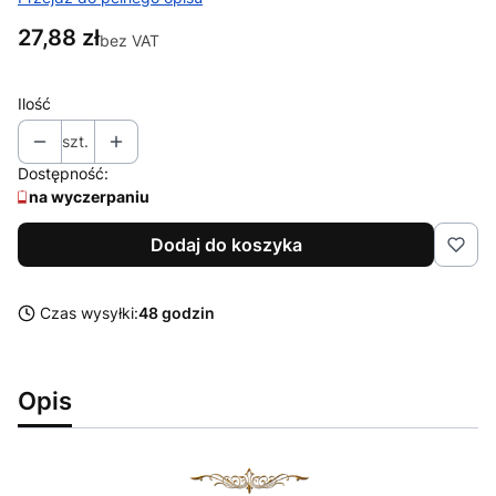
Cena
27,88 zł
bez VAT
Ilość
szt.
Dostępność:
na wyczerpaniu
Dodaj do koszyka
Czas wysyłki:
48 godzin
Opis