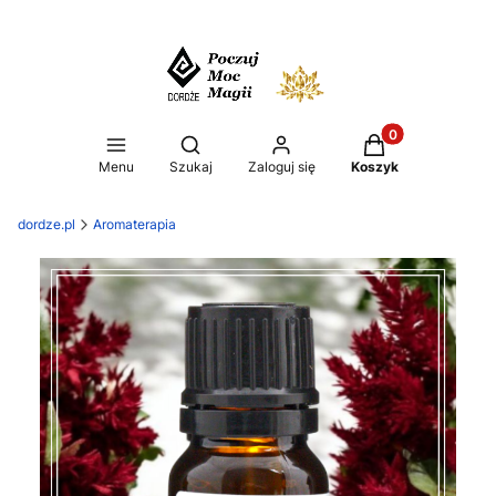
Produkty w koszy
Otwórz wyszukiwarkę
Menu
Szukaj
Zaloguj się
Koszyk
dordze.pl
Aromaterapia