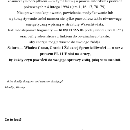
kosmicznym porządkiem — w tym Ustawą o prawie autorskim i prawach
pokrewnych z 4 lutego 1994 r.(art. 1, 16, 17, 78–79).
Nieuprawnione kopiowanie, powielanie, modyfikowanie lub
wykorzystywanie treści narusza nie tylko prawo, lecz także równowagę
energetyczną wpisaną w strukturę Wszechświata.
KONIECZNIE
Jeśli udostępniasz fragmenty —
podaj autora (EvaHL™)
oraz pełny adres strony z linkiem do oryginalnego tekstu,
aby energia mogła wracać do swojego źródła.
Saturn — Władca Czasu, Granic i Żelaznej Sprawiedliwości — wraz z
prawem PL i UE stoi na straży,
by każdy czyn powrócił do swojego sprawcy z siłą, jaką sam uwolnił.
sklep dordże dostępny pod adresem dordze,pl
#dordże, #dordze
Co to jest?